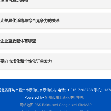
具注油可减少磨损
具走差异化道路与综合竞争力的关系
具企业重要载体有哪些
具要向市场化和个性化订单发力
省廊坊市霸州市康仙庄乡康仙庄村 电话：0316-7263788 手机：1378446
Powered by
霸州市精工新亚冲压模具厂
网站地图
RSS
Baidu.xml
Google.xml
SiteMAP