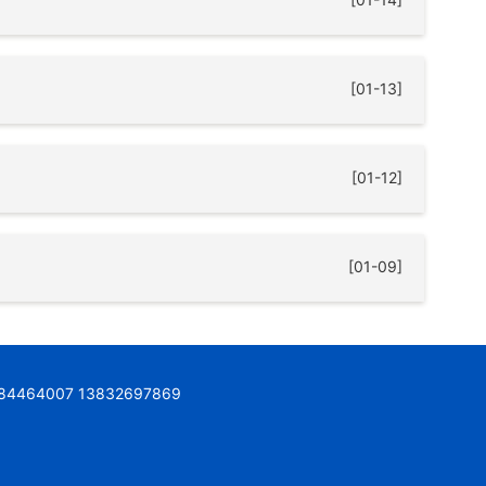
[01-13]
[01-12]
[01-09]
4007 13832697869